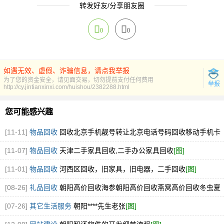
转发好友/分享朋友圈
0
0
如遇无效、虚假、诈骗信息，请点我举报
为了您的资金安全，请见面交易，切勿提前支付任何费用
举报
http://cy.jintianxinxi.com/huishou/2382288.html
您可能感兴趣
[11-11]
物品回收
回收北京手机靓号转让北京电话号码回收移动手机卡
靓号买卖
[图]
[11-07]
物品回收
天津二手家具回收,二手办公家具回收
[图]
[11-01]
物品回收
河西区回收，旧家具，旧电器，二手回收
[图]
[08-26]
礼品回收
朝阳高价回收海参朝阳高价回收燕窝高价回收冬虫夏
草
[图]
[07-26]
其它生活服务
朝阳****先生老张
[图]