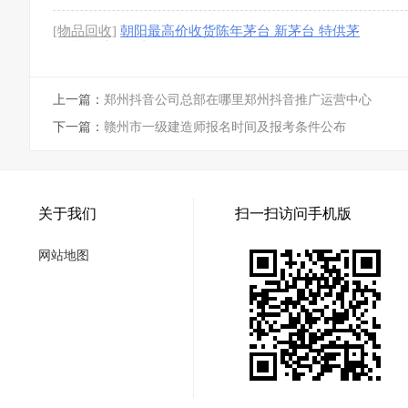
回收冬虫夏草
[1图]
[物品回收]
朝阳最高价收货陈年茅台 新茅台 特供茅
台 等各种名酒老酒
[1图]
上一篇：
郑州抖音公司总部在哪里郑州抖音推广运营中心
下一篇：
赣州市一级建造师报名时间及报考条件公布
关于我们
扫一扫访问手机版
网站地图