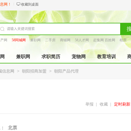
信息网！
收藏到桌面
房产网
58同城网
兼职网
二手房
商铺网
58人才网
赶集网 百姓网
租房
找工长
网
兼职网
求职简历
宠物网
教育培训
>
>
城信息网
朝阳招商加盟
朝阳产品代理
举报
|
收藏
|
定时刷新
域：
北票