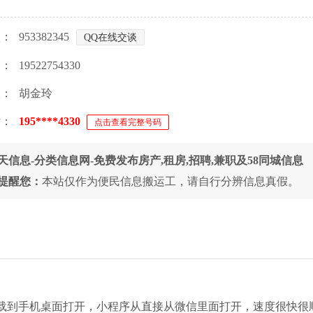
Q：
953382345
QQ在线交谈
箱：
19522754330
人：
胡金玲
话：
195****4330
点击查看完整号码
天信息-分类信息网-免费发布房产,租房,招聘,兼职及58同城信息
提醒您：
本站仅作为便民信息搬运工，请自行分辨信息真假。
下载到手机桌面打开，小程序从直接从微信里面打开，速度很快很