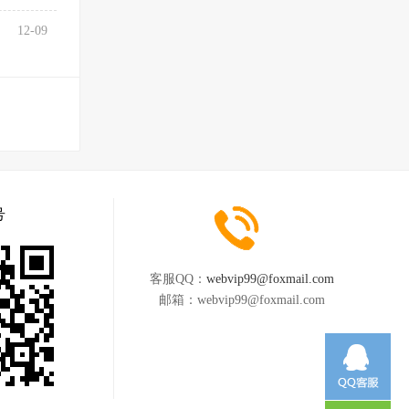
12-09
号
客服QQ：
webvip99@foxmail.com
邮箱：
webvip99@foxmail.com