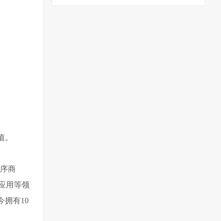
值。
序商
应用等领
拥有10