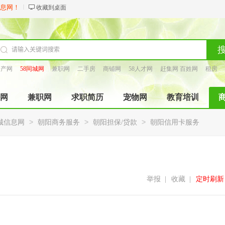
信息网！
收藏到桌面
房产网
58同城网
兼职网
二手房
商铺网
58人才网
赶集网 百姓网
租房
找工长
网
兼职网
求职简历
宠物网
教育培训
>
>
>
城信息网
朝阳商务服务
朝阳担保/贷款
朝阳信用卡服务
举报
|
收藏
|
定时刷新