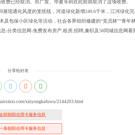
该项收费已经取消。而广发、华夏等则在此前就取消了这项收费。
现通化风度的笼统线，河道绿化新增249.6千米，江河绿化完
木及包保小区绿化等活动，社会各界组织修建的“党员林”“青年林
息-分类信息网-免费发布房产,租房,招聘,兼职及58同城信息网
分享给好友
anxinxi.com/xinyongkafuwu/2144203.html
全部朝阳信用卡服务信息
一条朝阳信用卡服务信息