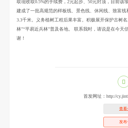
取现收取0.5%的手续费，2元起步、50元封顶，目前
建成了一批高规范的样板线、景色线、休闲线、致富线和展
3.3千米。义务植树工程后果丰富。积极展开保护古树名
林”“平易近兵林”普及各地。 联系我时，请说是在今天信
谢！
首发网址：http://cy.jinti
查看
发布