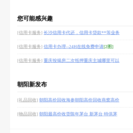
您可能感兴趣
[信用卡服务]
长沙信用卡代还，信用卡贷款**等业务
[1图]
[信用卡服务]
信用卡办理--24H在线免费申请
[2图]
[信用卡服务]
重庆按揭房二次抵押重庆主城哪里可以
办理
[1图]
朝阳新发布
[礼品回收]
朝阳高价回收海参朝阳高价回收燕窝高价
回收冬虫夏草
[1图]
[物品回收]
朝阳最高价收货陈年茅台 新茅台 特供茅
台 等各种名酒老酒
[1图]