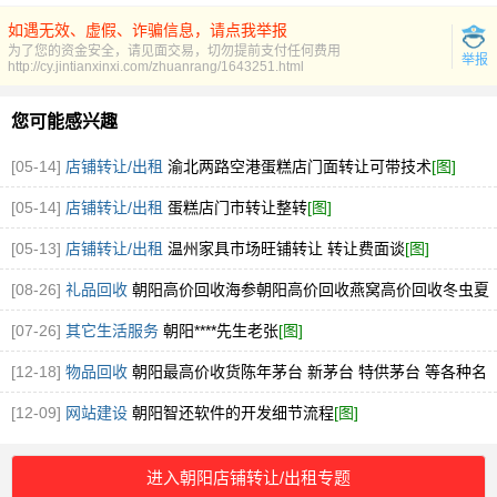
如遇无效、虚假、诈骗信息，请点我举报
为了您的资金安全，请见面交易，切勿提前支付任何费用
举报
http://cy.jintianxinxi.com/zhuanrang/1643251.html
您可能感兴趣
[05-14]
店铺转让/出租
渝北两路空港蛋糕店门面转让可带技术
[图]
[05-14]
店铺转让/出租
蛋糕店门市转让整转
[图]
[05-13]
店铺转让/出租
温州家具市场旺铺转让 转让费面谈
[图]
[08-26]
礼品回收
朝阳高价回收海参朝阳高价回收燕窝高价回收冬虫夏
草
[图]
[07-26]
其它生活服务
朝阳****先生老张
[图]
[12-18]
物品回收
朝阳最高价收货陈年茅台 新茅台 特供茅台 等各种名
酒老酒
[图]
[12-09]
网站建设
朝阳智还软件的开发细节流程
[图]
进入朝阳店铺转让/出租专题